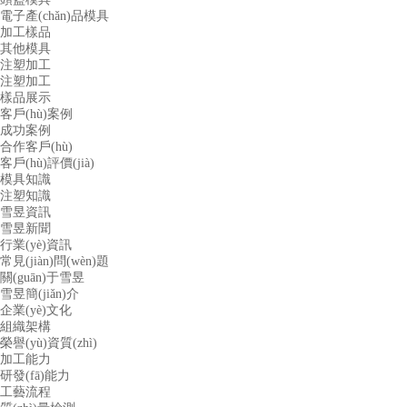
電子產(chǎn)品模具
加工樣品
其他模具
注塑加工
注塑加工
樣品展示
客戶(hù)案例
成功案例
合作客戶(hù)
客戶(hù)評價(jià)
模具知識
注塑知識
雪昱資訊
雪昱新聞
行業(yè)資訊
常見(jiàn)問(wèn)題
關(guān)于雪昱
雪昱簡(jiǎn)介
企業(yè)文化
組織架構
榮譽(yù)資質(zhì)
加工能力
研發(fā)能力
工藝流程