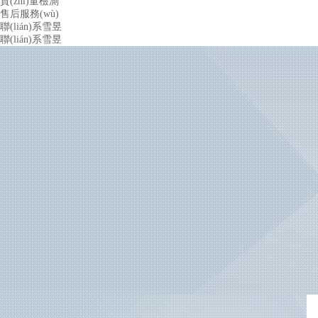
質(zhì)量檢測
售后服務(wù)
聯(lián)系雪昱
聯(lián)系雪昱