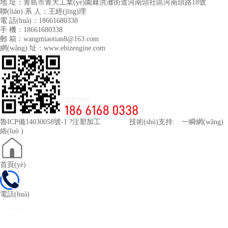
地 址：青島市青大工業(yè)園棘洪灘街道河南頭社區河南頭路18號
聯(lián) 系 人：王經(jīng)理
電 話(huà)：18661680338
手 機：18661680338
郵 箱：wangmiaotian8@163.com
網(wǎng) 址：www.ebizengine.com
魯ICP備14030058號-1
?注塑加工 技術(shù)支持:
一瞬網(wǎng)
絡(luò )
首頁(yè)
電話(huà)