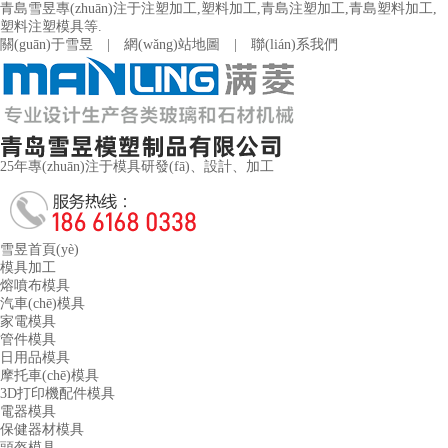
青島雪昱專(zhuān)注于注塑加工,塑料加工,青島注塑加工,青島塑料加工,
塑料注塑模具等.
關(guān)于雪昱
|
網(wǎng)站地圖
|
聯(lián)系我們
25年專(zhuān)注于模具研發(fā)、設計、加工
雪昱首頁(yè)
模具加工
熔噴布模具
汽車(chē)模具
家電模具
管件模具
日用品模具
摩托車(chē)模具
3D打印機配件模具
電器模具
保健器材模具
頭盔模具