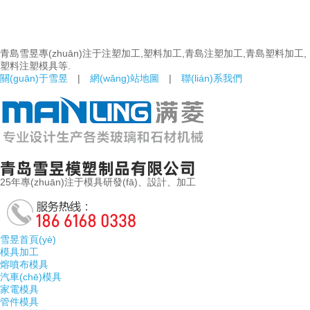
青島雪昱專(zhuān)注于注塑加工,塑料加工,青島注塑加工,青島塑料加工,
塑料注塑模具等.
關(guān)于雪昱
|
網(wǎng)站地圖
|
聯(lián)系我們
25年專(zhuān)注于模具研發(fā)、設計、加工
雪昱首頁(yè)
模具加工
熔噴布模具
汽車(chē)模具
家電模具
管件模具