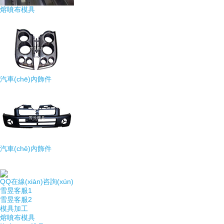
熔噴布模具
汽車(chē)內飾件
汽車(chē)內飾件
QQ在線(xiàn)咨詢(xún)
雪昱客服1
雪昱客服2
模具加工
熔噴布模具