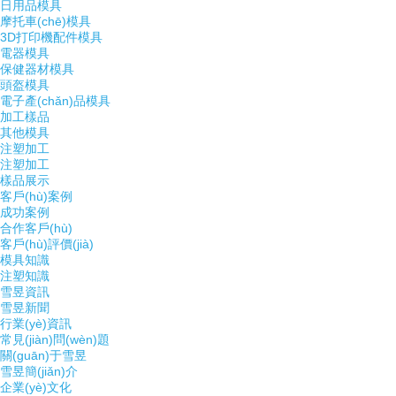
日用品模具
摩托車(chē)模具
3D打印機配件模具
電器模具
保健器材模具
頭盔模具
電子產(chǎn)品模具
加工樣品
其他模具
注塑加工
注塑加工
樣品展示
客戶(hù)案例
成功案例
合作客戶(hù)
客戶(hù)評價(jià)
模具知識
注塑知識
雪昱資訊
雪昱新聞
行業(yè)資訊
常見(jiàn)問(wèn)題
關(guān)于雪昱
雪昱簡(jiǎn)介
企業(yè)文化