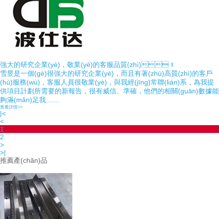
強大的研究企業(yè)，敬業(yè)的客服品質(zhì)！
雪昱是一個(gè)很強大的研究企業(yè)，而且有著(zhù)高質(zhì)的客戶
(hù)服務(wù)，客服人員很敬業(yè)，與我經(jīng)常聯(lián)系，為我提
供項目計劃所需要的新報告，很有威信、準確，他們的相關(guān)數據能
夠滿(mǎn)足我.......
查看詳情>>
|<
<
1
2
>
>|
推薦產(chǎn)品