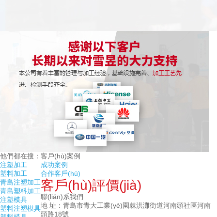
他們都在搜：
客戶(hù)案例
注塑加工
成功案例
塑料加工
合作客戶(hù)
客戶(hù)評價(jià)
青島注塑加工
青島塑料加工
聯(lián)系我們
注塑模具
地 址：青島市青大工業(yè)園棘洪灘街道河南頭社區河南
塑料注塑模具
頭路18號