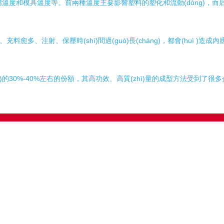
度和模具溫度等。前兩種溫度主要影響塑料的塑化和流動(dòng)，而后
料愈多、注射、保壓時(shí)間過(guò)長(cháng)，都會(huì )
40%左右的份額，其高功效、高質(zhì)量的成型方法受到了很多企業