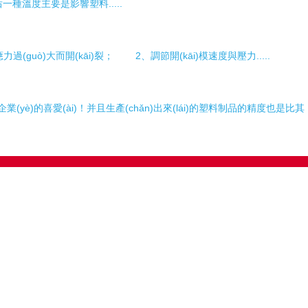
一種溫度主要是影響塑料.....
造成內應力過(guò)大而開(kāi)裂； 2、調節開(kāi)模速度與壓力.....
(yè)的喜愛(ài)！并且生產(chǎn)出來(lái)的塑料制品的精度也是比其