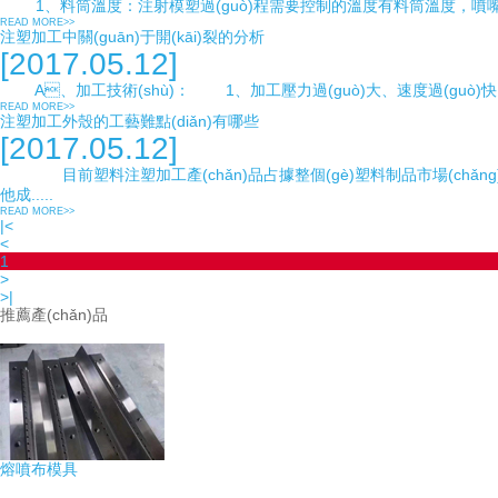
1、料筒溫度：注射模塑過(guò)程需要控制的溫度有料筒溫度，噴嘴溫
READ MORE>>
注塑加工中關(guān)于開(kāi)裂的分析
[2017.05.12]
A、加工技術(shù)： 1、加工壓力過(guò)大、速度過(guò)快、充
READ MORE>>
注塑加工外殼的工藝難點(diǎn)有哪些
[2017.05.12]
目前塑料注塑加工產(chǎn)品占據整個(gè)塑料制品市場(chǎng)的30%-
他成.....
READ MORE>>
|<
<
1
>
>|
推薦產(chǎn)品
熔噴布模具