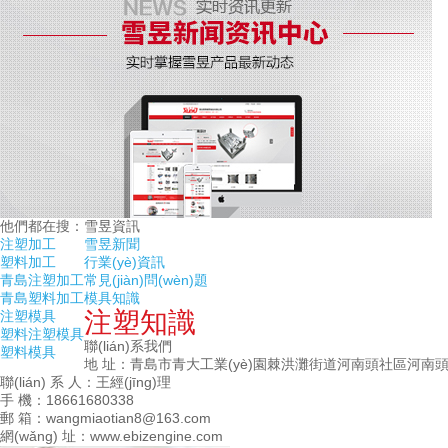
他們都在搜：
雪昱資訊
注塑加工
雪昱新聞
塑料加工
行業(yè)資訊
青島注塑加工
常見(jiàn)問(wèn)題
青島塑料加工
模具知識
注塑知識
注塑模具
塑料注塑模具
聯(lián)系我們
塑料模具
地 址：青島市青大工業(yè)園棘洪灘街道河南頭社區河南頭
聯(lián) 系 人：王經(jīng)理
手 機：18661680338
郵 箱：wangmiaotian8@163.com
網(wǎng) 址：www.ebizengine.com