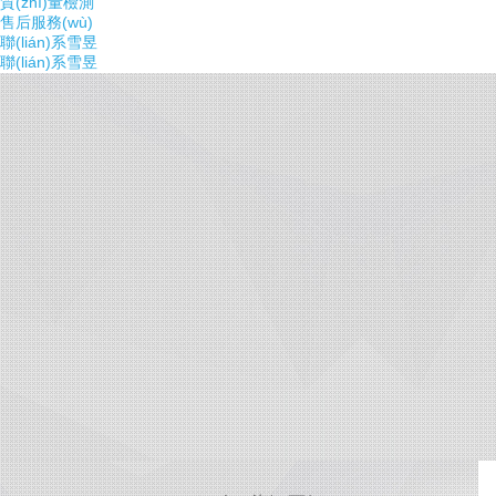
質(zhì)量檢測
售后服務(wù)
聯(lián)系雪昱
聯(lián)系雪昱