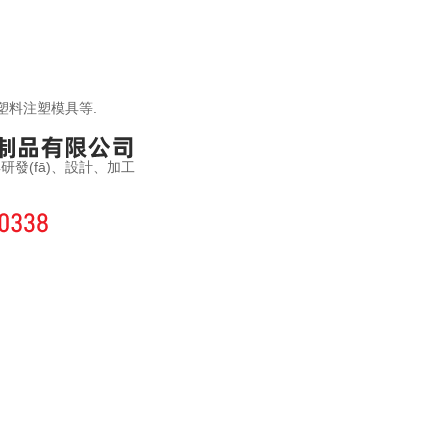
,塑料注塑模具等.
發(fā)、設計、加工