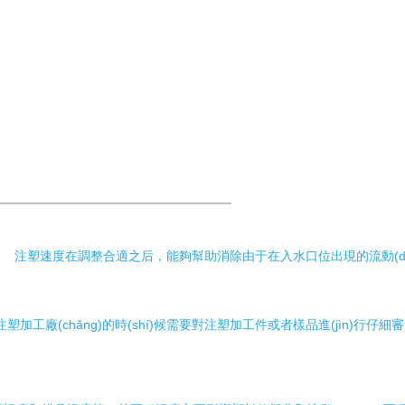
整合適之后，能夠幫助消除由于在入水口位出現的流動(dòng)放慢而引
一家注塑加工廠(chǎng)的時(shí)候需要對注塑加工件或者樣品進(jìn)行仔