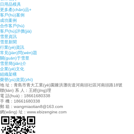
日用品模具
更多產(chǎn)品+
客戶(hù)案例
成功案例
合作客戶(hù)
客戶(hù)評價(jià)
雪昱資訊
雪昱新聞
行業(yè)資訊
常見(jiàn)問(wèn)題
關(guān)于雪昱
雪昱簡(jiǎn)介
企業(yè)文化
組織架構
榮譽(yù)資質(zhì)
地 址：青島市青大工業(yè)園棘洪灘街道河南頭社區河南頭路18號
聯(lián) 系 人：王經(jīng)理
電 話(huà)：18661680338
手 機：18661680338
郵 箱：wangmiaotian8@163.com
網(wǎng) 址：www.ebizengine.com