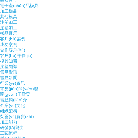
頭盔模具
電子產(chǎn)品模具
加工樣品
其他模具
注塑加工
注塑加工
樣品展示
客戶(hù)案例
成功案例
合作客戶(hù)
客戶(hù)評價(jià)
模具知識
注塑知識
雪昱資訊
雪昱新聞
行業(yè)資訊
常見(jiàn)問(wèn)題
關(guān)于雪昱
雪昱簡(jiǎn)介
企業(yè)文化
組織架構
榮譽(yù)資質(zhì)
加工能力
研發(fā)能力
工藝流程