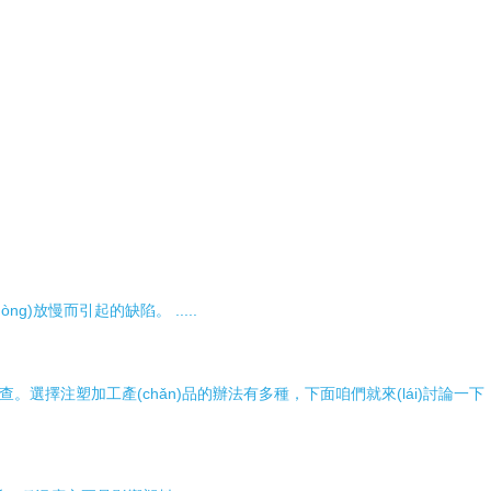
起的缺陷。 .....
細審查。選擇注塑加工產(chǎn)品的辦法有多種，下面咱們就來(lái)討論一下