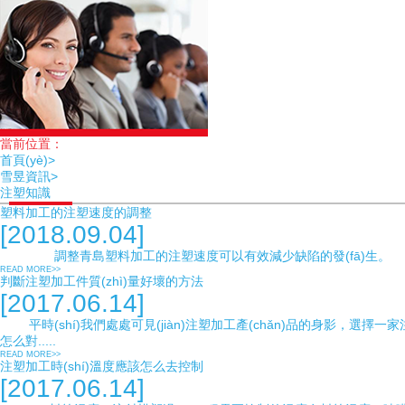
當前位置：
首頁(yè)>
雪昱資訊>
注塑知識
塑料加工的注塑速度的調整
[2018.09.04]
調整青島塑料加工的注塑速度可以有效減少缺陷的發(fā)生。 注塑速度在調
READ MORE>>
判斷注塑加工件質(zhì)量好壞的方法
[2017.06.14]
平時(shí)我們處處可見(jiàn)注塑加工產(chǎn)品的身影，選擇
怎么對.....
READ MORE>>
注塑加工時(shí)溫度應該怎么去控制
[2017.06.14]