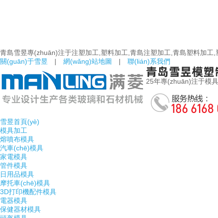
青島雪昱專(zhuān)注于注塑加工,塑料加工,青島注塑加工,青島塑料加工
關(guān)于雪昱
|
網(wǎng)站地圖
|
聯(lián)系我們
25年專(zhuān)注于模具研
雪昱首頁(yè)
模具加工
熔噴布模具
汽車(chē)模具
家電模具
管件模具
日用品模具
摩托車(chē)模具
3D打印機配件模具
電器模具
保健器材模具