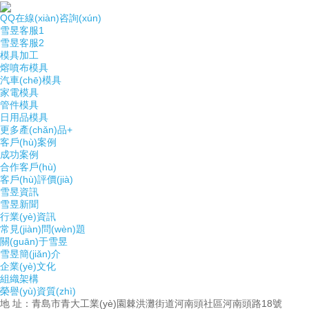
QQ在線(xiàn)咨詢(xún)
雪昱客服1
雪昱客服2
模具加工
熔噴布模具
汽車(chē)模具
家電模具
管件模具
日用品模具
更多產(chǎn)品+
客戶(hù)案例
成功案例
合作客戶(hù)
客戶(hù)評價(jià)
雪昱資訊
雪昱新聞
行業(yè)資訊
常見(jiàn)問(wèn)題
關(guān)于雪昱
雪昱簡(jiǎn)介
企業(yè)文化
組織架構
榮譽(yù)資質(zhì)
地 址：青島市青大工業(yè)園棘洪灘街道河南頭社區河南頭路18號