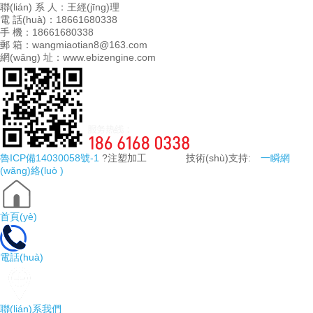
聯(lián) 系 人：王經(jīng)理
電 話(huà)：18661680338
手 機：18661680338
郵 箱：wangmiaotian8@163.com
網(wǎng) 址：www.ebizengine.com
魯ICP備14030058號-1
?注塑加工 技術(shù)支持:
一瞬網
(wǎng)絡(luò )
首頁(yè)
電話(huà)
聯(lián)系我們