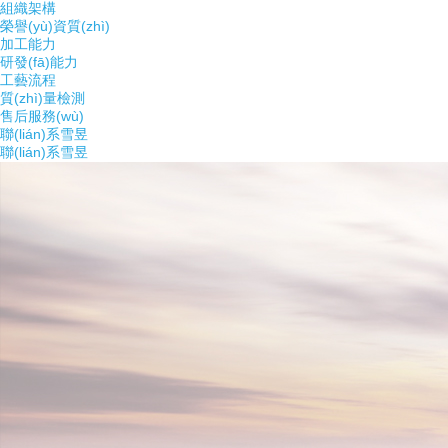
組織架構
榮譽(yù)資質(zhì)
加工能力
研發(fā)能力
工藝流程
質(zhì)量檢測
售后服務(wù)
聯(lián)系雪昱
聯(lián)系雪昱