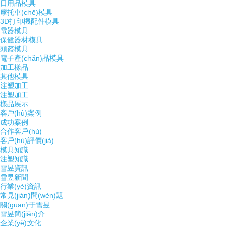
日用品模具
摩托車(chē)模具
3D打印機配件模具
電器模具
保健器材模具
頭盔模具
電子產(chǎn)品模具
加工樣品
其他模具
注塑加工
注塑加工
樣品展示
客戶(hù)案例
成功案例
合作客戶(hù)
客戶(hù)評價(jià)
模具知識
注塑知識
雪昱資訊
雪昱新聞
行業(yè)資訊
常見(jiàn)問(wèn)題
關(guān)于雪昱
雪昱簡(jiǎn)介
企業(yè)文化