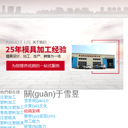
關(guān)于雪昱
他們都在搜：
注塑加工
雪昱簡(jiǎn)介
塑料加工
企業(yè)文化
青島注塑加工
組織架構
青島塑料加工
榮譽(yù)資質(zhì)
注塑模具
加工能力
塑料注塑模具
研發(fā)能力