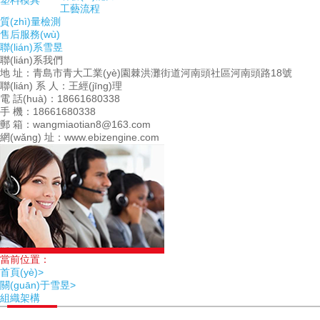
塑料模具
工藝流程
質(zhì)量檢測
售后服務(wù)
聯(lián)系雪昱
聯(lián)系我們
地 址：青島市青大工業(yè)園棘洪灘街道河南頭社區河南頭路18號
聯(lián) 系 人：王經(jīng)理
電 話(huà)：18661680338
手 機：18661680338
郵 箱：wangmiaotian8@163.com
網(wǎng) 址：www.ebizengine.com
當前位置：
首頁(yè)>
關(guān)于雪昱>
組織架構