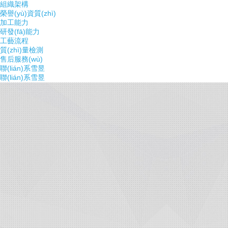
組織架構
榮譽(yù)資質(zhì)
加工能力
研發(fā)能力
工藝流程
質(zhì)量檢測
售后服務(wù)
聯(lián)系雪昱
聯(lián)系雪昱