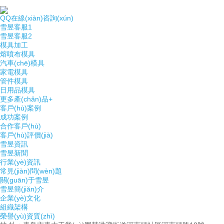
QQ在線(xiàn)咨詢(xún)
雪昱客服1
雪昱客服2
模具加工
熔噴布模具
汽車(chē)模具
家電模具
管件模具
日用品模具
更多產(chǎn)品+
客戶(hù)案例
成功案例
合作客戶(hù)
客戶(hù)評價(jià)
雪昱資訊
雪昱新聞
行業(yè)資訊
常見(jiàn)問(wèn)題
關(guān)于雪昱
雪昱簡(jiǎn)介
企業(yè)文化
組織架構
榮譽(yù)資質(zhì)