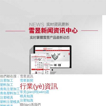
他們都在搜：
雪昱資訊
注塑加工
雪昱新聞
行業(yè)資訊
塑料加工
青島注塑加工
常見(jiàn)問(wèn)題
青島塑料加工
模具知識
注塑模具
注塑知識
塑料注塑模具
聯(lián)系我們