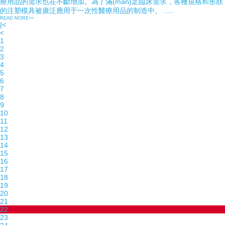
療用品的需求也在不斷增加。為了滿(mǎn)足臨床需求，各種規格和形狀
的注塑模具被廣泛應用于一次性醫療用品的制造中。 .....
READ MORE>>
|<
<
1
2
3
4
5
6
7
8
9
10
11
12
13
14
15
16
17
18
19
20
21
22
23