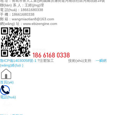
地 址：青島市青大工業(yè)園棘洪灘街道河南頭社區河南頭路18號
聯(lián) 系 人：王經(jīng)理
電 話(huà)：18661680338
手 機：18661680338
郵 箱：wangmiaotian8@163.com
網(wǎng) 址：www.ebizengine.com
魯ICP備14030058號-1
?注塑加工 技術(shù)支持:
一瞬網
(wǎng)絡(luò )
首頁(yè)
電話(huà)