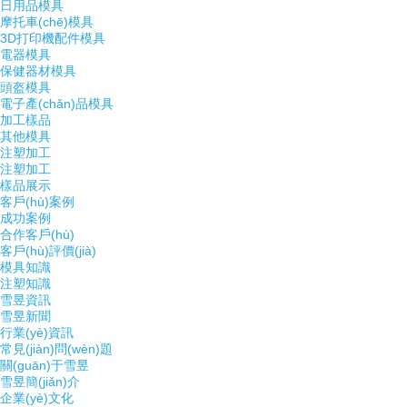
日用品模具
摩托車(chē)模具
3D打印機配件模具
電器模具
保健器材模具
頭盔模具
電子產(chǎn)品模具
加工樣品
其他模具
注塑加工
注塑加工
樣品展示
客戶(hù)案例
成功案例
合作客戶(hù)
客戶(hù)評價(jià)
模具知識
注塑知識
雪昱資訊
雪昱新聞
行業(yè)資訊
常見(jiàn)問(wèn)題
關(guān)于雪昱
雪昱簡(jiǎn)介
企業(yè)文化