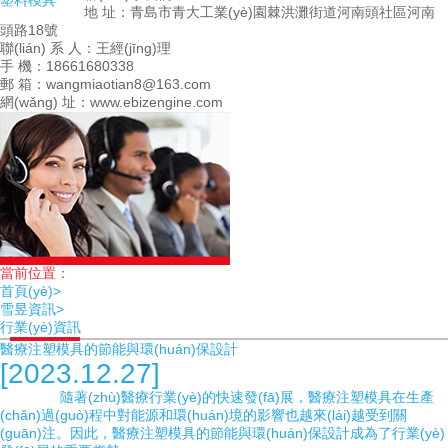
塑料模具
地 址：青島市青大工業(yè)園棘洪灘街道河南頭社區河南
頭路18號
聯(lián) 系 人：王經(jīng)理
手 機：18661680338
郵 箱：wangmiaotian8@163.com
網(wǎng) 址：www.ebizengine.com
當前位置：
首頁(yè)>
雪昱資訊>
行業(yè)資訊
醫療注塑模具的節能與環(huán)保設計
[2023.12.27]
隨著(zhù)醫療行業(yè)的快速發(fā)展，醫療注塑模具在生產
(chǎn)過(guò)程中對能源和環(huán)境的影響也越來(lái)越受到關
(guān)注。因此，醫療注塑模具的節能與環(huán)保設計成為了行業(yè)