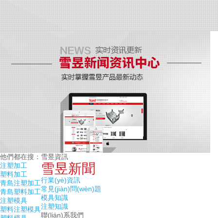
他們都在搜：
雪昱資訊
雪昱新聞
注塑加工
塑料加工
行業(yè)資訊
青島注塑加工
常見(jiàn)問(wèn)題
青島塑料加工
模具知識
注塑模具
注塑知識
塑料注塑模具
聯(lián)系我們