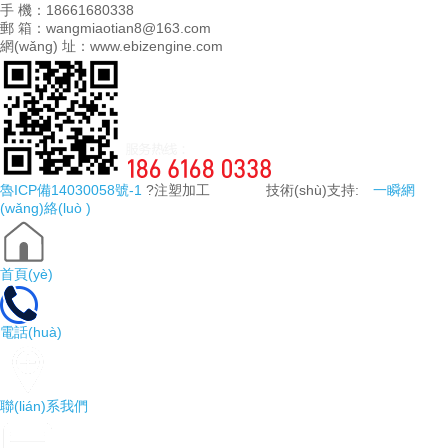
手 機：18661680338
郵 箱：wangmiaotian8@163.com
網(wǎng) 址：www.ebizengine.com
魯ICP備14030058號-1
?注塑加工 技術(shù)支持:
一瞬網
(wǎng)絡(luò )
首頁(yè)
電話(huà)
聯(lián)系我們