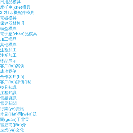
日用品模具
摩托車(chē)模具
3D打印機配件模具
電器模具
保健器材模具
頭盔模具
電子產(chǎn)品模具
加工樣品
其他模具
注塑加工
注塑加工
樣品展示
客戶(hù)案例
成功案例
合作客戶(hù)
客戶(hù)評價(jià)
模具知識
注塑知識
雪昱資訊
雪昱新聞
行業(yè)資訊
常見(jiàn)問(wèn)題
關(guān)于雪昱
雪昱簡(jiǎn)介
企業(yè)文化