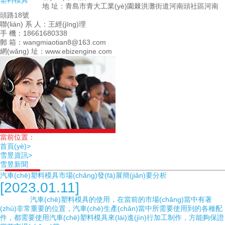
塑料模具
地 址：青島市青大工業(yè)園棘洪灘街道河南頭社區河南
頭路18號
聯(lián) 系 人：王經(jīng)理
手 機：18661680338
郵 箱：wangmiaotian8@163.com
網(wǎng) 址：www.ebizengine.com
當前位置：
首頁(yè)>
雪昱資訊>
雪昱新聞
汽車(chē)塑料模具市場(chǎng)發(fā)展簡(jiǎn)要分析
[2023.01.11]
汽車(chē)塑料模具的使用，在當前的市場(chǎng)當中有著
(zhù)非常重要的位置，汽車(chē)生產(chǎn)當中所需要使用到的各種配
件，都需要使用汽車(chē)塑料模具來(lái)進(jìn)行加工制作，方能夠保證