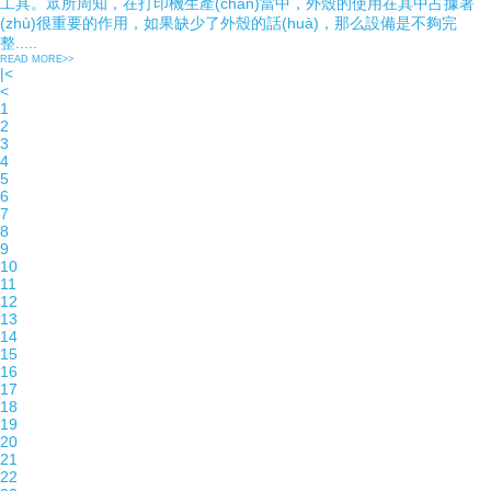
工具。眾所周知，在打印機生產(chǎn)當中，外殼的使用在其中占據著
(zhù)很重要的作用，如果缺少了外殼的話(huà)，那么設備是不夠完
整.....
READ MORE>>
|<
<
1
2
3
4
5
6
7
8
9
10
11
12
13
14
15
16
17
18
19
20
21
22