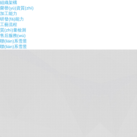
組織架構
榮譽(yù)資質(zhì)
加工能力
研發(fā)能力
工藝流程
質(zhì)量檢測
售后服務(wù)
聯(lián)系雪昱
聯(lián)系雪昱