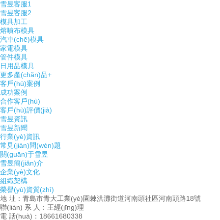
雪昱客服1
雪昱客服2
模具加工
熔噴布模具
汽車(chē)模具
家電模具
管件模具
日用品模具
更多產(chǎn)品+
客戶(hù)案例
成功案例
合作客戶(hù)
客戶(hù)評價(jià)
雪昱資訊
雪昱新聞
行業(yè)資訊
常見(jiàn)問(wèn)題
關(guān)于雪昱
雪昱簡(jiǎn)介
企業(yè)文化
組織架構
榮譽(yù)資質(zhì)
地 址：青島市青大工業(yè)園棘洪灘街道河南頭社區河南頭路18號
聯(lián) 系 人：王經(jīng)理
電 話(huà)：18661680338