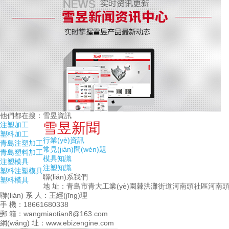
他們都在搜：
雪昱資訊
雪昱新聞
注塑加工
塑料加工
行業(yè)資訊
青島注塑加工
常見(jiàn)問(wèn)題
青島塑料加工
模具知識
注塑模具
注塑知識
塑料注塑模具
聯(lián)系我們
塑料模具
地 址：青島市青大工業(yè)園棘洪灘街道河南頭社區河南頭
聯(lián) 系 人：王經(jīng)理
手 機：18661680338
郵 箱：wangmiaotian8@163.com
網(wǎng) 址：www.ebizengine.com