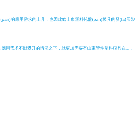
án)的應用需求的上升，也因此給山東塑料托盤(pán)模具的發(fā)展帶
應用需求不斷攀升的情況之下，就更加需要有山東管件塑料模具在.....