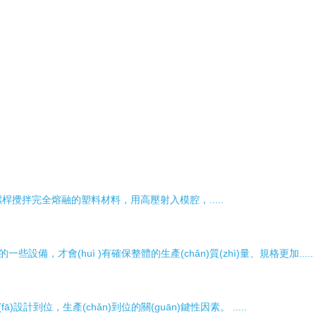
完全熔融的塑料材料，用高壓射入模腔，.....
，才會(huì )有確保整體的生產(chǎn)質(zhì)量、規格更加.....
計到位，生產(chǎn)到位的關(guān)鍵性因素。 .....