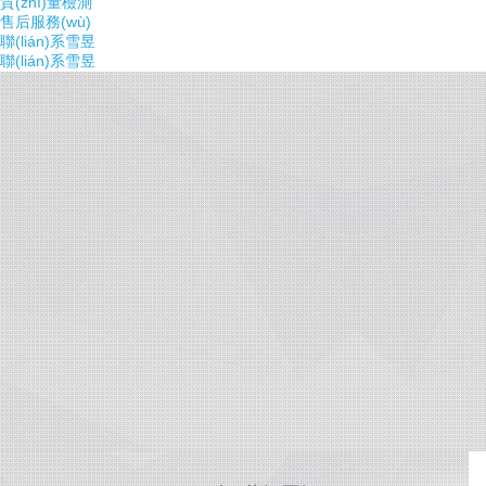
質(zhì)量檢測
售后服務(wù)
聯(lián)系雪昱
聯(lián)系雪昱