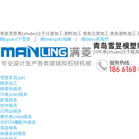
青島雪昱專(zhuān)注于注塑加工,塑料加工,青島注塑加工,青島塑料加工
關(guān)于雪昱
|
網(wǎng)站地圖
|
聯(lián)系我們
25年專(zhuān)注于模具
雪昱首頁(yè)
模具加工
熔噴布模具
汽車(chē)模具
家電模具
管件模具
日用品模具
摩托車(chē)模具
3D打印機配件模具
電器模具
保健器材模具