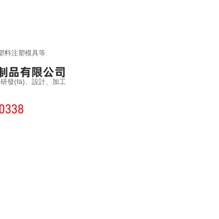
,塑料注塑模具等.
研發(fā)、設計、加工