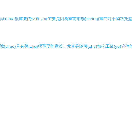
hù)很重要的位置，這主要是因為當前市場(chǎng)當中對于物料托盤(p
uō)具有著(zhù)很重要的意義，尤其是隨著(zhù)如今工業(yè)管件的