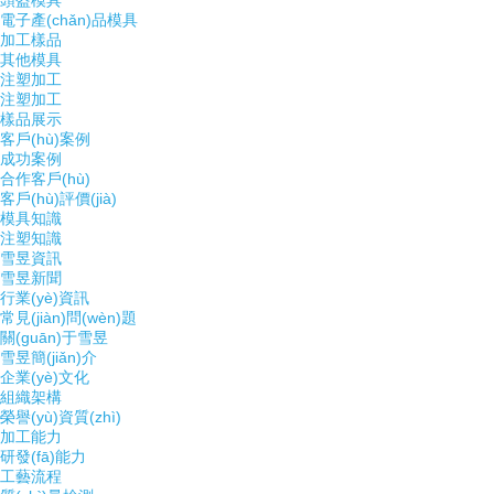
頭盔模具
電子產(chǎn)品模具
加工樣品
其他模具
注塑加工
注塑加工
樣品展示
客戶(hù)案例
成功案例
合作客戶(hù)
客戶(hù)評價(jià)
模具知識
注塑知識
雪昱資訊
雪昱新聞
行業(yè)資訊
常見(jiàn)問(wèn)題
關(guān)于雪昱
雪昱簡(jiǎn)介
企業(yè)文化
組織架構
榮譽(yù)資質(zhì)
加工能力
研發(fā)能力
工藝流程