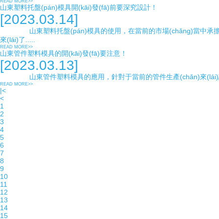
READ MORE>>
山東塑料托盤(pán)模具開(kāi)發(fā)前要深究設計！
[2023.03.14]
山東塑料托盤(pán)模具的使用，在當前的市場(chǎng)當中承擔著(z
來(lái)了.....
READ MORE>>
山東管件塑料模具的開(kāi)發(fā)要注意！
[2023.03.13]
山東管件塑料模具的應用，針對于當前的管件生產(chǎn)來(lái)說(sh
READ MORE>>
|<
<
1
2
3
4
5
6
7
8
9
10
11
12
13
14
15