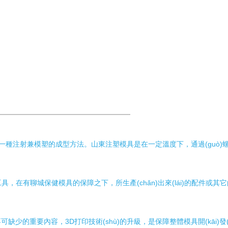
射兼模塑的成型方法。山東注塑模具是在一定溫度下，通過(guò)螺桿攪拌
模具的保障之下，所生產(chǎn)出來(lái)的配件或其它的一些設備
容，3D打印技術(shù)的升級，是保障整體模具開(kāi)發(fā)設