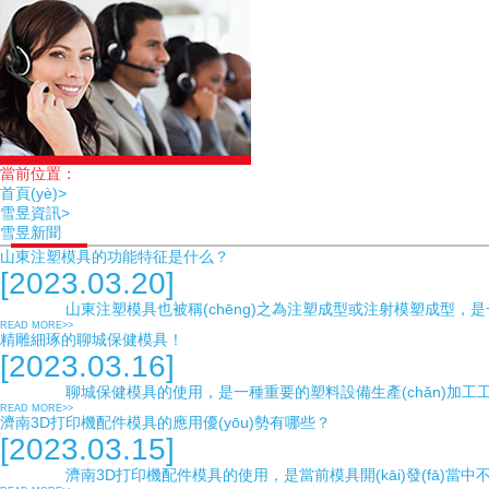
當前位置：
首頁(yè)>
雪昱資訊>
雪昱新聞
山東注塑模具的功能特征是什么？
[2023.03.20]
山東注塑模具也被稱(chēng)之為注塑成型或注射模塑成型，是一種注
READ MORE>>
精雕細琢的聊城保健模具！
[2023.03.16]
聊城保健模具的使用，是一種重要的塑料設備生產(chǎn)加工工具，在有聊城保健
READ MORE>>
濟南3D打印機配件模具的應用優(yōu)勢有哪些？
[2023.03.15]
濟南3D打印機配件模具的使用，是當前模具開(kāi)發(fā)當中不可缺少的重要內