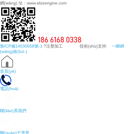
網(wǎng) 址：www.ebizengine.com
魯ICP備14030058號-1
?注塑加工 技術(shù)支持:
一瞬網
(wǎng)絡(luò )
首頁(yè)
電話(huà)
聯(lián)系我們
關(guān)于雪昱