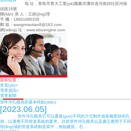
塑料模具
地 址：青島市青大工業(yè)園棘洪灘街道河南頭社區河南
頭路18號
聯(lián) 系 人：王經(jīng)理
手 機：18661680338
郵 箱：wangmiaotian8@163.com
網(wǎng) 址：www.ebizengine.com
當前位置：
首頁(yè)>
雪昱資訊>
雪昱新聞
管件沖孔模具的基本特點(diǎn)
[2023.06.05]
管件沖孔模具它可以通過(guò)不同的方式制作成各種形狀的孔
洞，以適應不同管道系統的要求。目前管件沖孔模具以及廣泛應用于不同
領(lǐng)域的管道系統制造當中，例如建筑、石.....