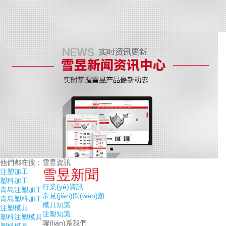
他們都在搜：
雪昱資訊
雪昱新聞
注塑加工
塑料加工
行業(yè)資訊
青島注塑加工
常見(jiàn)問(wèn)題
青島塑料加工
模具知識
注塑模具
注塑知識
塑料注塑模具
聯(lián)系我們