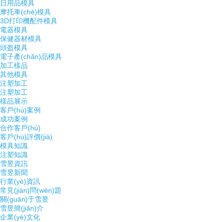
日用品模具
摩托車(chē)模具
3D打印機配件模具
電器模具
保健器材模具
頭盔模具
電子產(chǎn)品模具
加工樣品
其他模具
注塑加工
注塑加工
樣品展示
客戶(hù)案例
成功案例
合作客戶(hù)
客戶(hù)評價(jià)
模具知識
注塑知識
雪昱資訊
雪昱新聞
行業(yè)資訊
常見(jiàn)問(wèn)題
關(guān)于雪昱
雪昱簡(jiǎn)介
企業(yè)文化