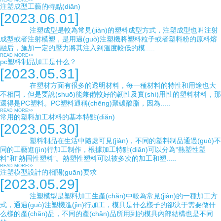
READ MORE>>
注塑成型工藝的特點(diǎn)
[2023.06.01]
注塑成型是較為常見(jiàn)的塑料成型方式，注塑成型也叫注射
成型或者注射模塑，是用過(guò)注塑機將塑料粒子或者塑料粉的原料熔
融后，施加一定的壓力將其注入到溫度較低的模.....
READ MORE>>
pc塑料制品加工是什么？
[2023.05.31]
在塑材方面有很多的透明材料，每一種材料的特性和用途也大
不相同，但是要說(shuō)能兼備較好的韌性及實(shí)用性的塑料材料，那
還得是PC塑料。PC塑料通稱(chēng)聚碳酸脂，因為.....
READ MORE>>
常用的塑料加工材料的基本特點(diǎn)
[2023.05.30]
塑料制品在生活中隨處可見(jiàn)，不同的塑料制品通過(guò)不
同的工藝進(jìn)行加工制作，根據加工特點(diǎn)可以分為“熱塑性塑
料”和“熱固性塑料”。熱塑性塑料可以被多次的加工和塑.....
READ MORE>>
注塑模型設計的相關(guān)要求
[2023.05.29]
注塑模型是塑料加工生產(chǎn)中較為常見(jiàn)的一種加工方
式，通過(guò)注塑機進(jìn)行加工，模具是什么樣子的卻決于需要做什
么樣的產(chǎn)品，不同的產(chǎn)品所用到的模具內部結構也是不同