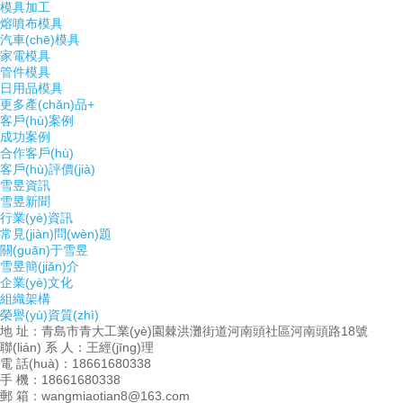
模具加工
熔噴布模具
汽車(chē)模具
家電模具
管件模具
日用品模具
更多產(chǎn)品+
客戶(hù)案例
成功案例
合作客戶(hù)
客戶(hù)評價(jià)
雪昱資訊
雪昱新聞
行業(yè)資訊
常見(jiàn)問(wèn)題
關(guān)于雪昱
雪昱簡(jiǎn)介
企業(yè)文化
組織架構
榮譽(yù)資質(zhì)
地 址：青島市青大工業(yè)園棘洪灘街道河南頭社區河南頭路18號
聯(lián) 系 人：王經(jīng)理
電 話(huà)：18661680338
手 機：18661680338
郵 箱：wangmiaotian8@163.com