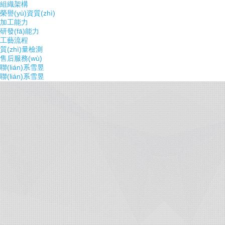
組織架構
榮譽(yù)資質(zhì)
加工能力
研發(fā)能力
工藝流程
質(zhì)量檢測
售后服務(wù)
聯(lián)系雪昱
聯(lián)系雪昱