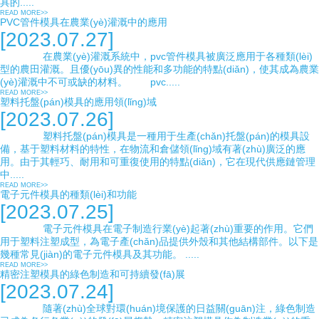
具的.....
READ MORE>>
PVC管件模具在農業(yè)灌溉中的應用
[2023.07.27]
在農業(yè)灌溉系統中，pvc管件模具被廣泛應用于各種類(lèi)
型的農田灌溉。且優(yōu)異的性能和多功能的特點(diǎn)，使其成為農業
(yè)灌溉中不可或缺的材料。 pvc.....
READ MORE>>
塑料托盤(pán)模具的應用領(lǐng)域
[2023.07.26]
塑料托盤(pán)模具是一種用于生產(chǎn)托盤(pán)的模具設
備，基于塑料材料的特性，在物流和倉儲領(lǐng)域有著(zhù)廣泛的應
用。由于其輕巧、耐用和可重復使用的特點(diǎn)，它在現代供應鏈管理
中.....
READ MORE>>
電子元件模具的種類(lèi)和功能
[2023.07.25]
電子元件模具在電子制造行業(yè)起著(zhù)重要的作用。它們
用于塑料注塑成型，為電子產(chǎn)品提供外殼和其他結構部件。以下是
幾種常見(jiàn)的電子元件模具及其功能。 .....
READ MORE>>
精密注塑模具的綠色制造和可持續發(fā)展
[2023.07.24]
隨著(zhù)全球對環(huán)境保護的日益關(guān)注，綠色制造