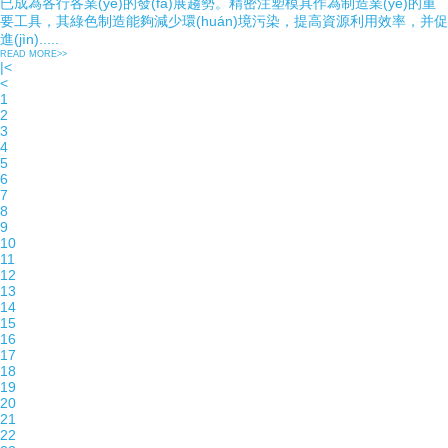
已成為各行各業(yè)的發(fā)展趨勢。精密注塑模具作為制造業(yè)的重
要工具，其綠色制造能夠減少環(huán)境污染，提高資源利用效率，并促
進(jìn).....
READ MORE>>
|<
<
1
2
3
4
5
6
7
8
9
10
11
12
13
14
15
16
17
18
19
20
21
22