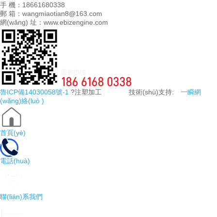
手 機：18661680338
郵 箱：wangmiaotian8@163.com
網(wǎng) 址：www.ebizengine.com
魯ICP備14030058號-1
?注塑加工 技術(shù)支持:
一瞬網
(wǎng)絡(luò )
首頁(yè)
電話(huà)
聯(lián)系我們