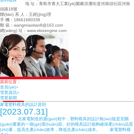
塑料模具
地 址：青島市青大工業(yè)園棘洪灘街道河南頭社區河南
頭路18號
聯(lián) 系 人：王經(jīng)理
手 機：18661680338
郵 箱：wangmiaotian8@163.com
網(wǎng) 址：www.ebizengine.com
當前位置：
首頁(yè)>
雪昱資訊>
雪昱新聞
家電塑料模具的設計原則
[2023.07.31]
在家電制造的過(guò)程中，塑料模具的設計無(wú)疑是至關
(guān)重要的一個(gè)環(huán)節。好的模具設計能夠確保產(chǎn)品質
(zhì)量，提高生產(chǎn)效率，降低生產(chǎn)成本。 家電塑料模