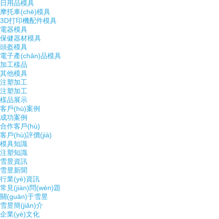
日用品模具
摩托車(chē)模具
3D打印機配件模具
電器模具
保健器材模具
頭盔模具
電子產(chǎn)品模具
加工樣品
其他模具
注塑加工
注塑加工
樣品展示
客戶(hù)案例
成功案例
合作客戶(hù)
客戶(hù)評價(jià)
模具知識
注塑知識
雪昱資訊
雪昱新聞
行業(yè)資訊
常見(jiàn)問(wèn)題
關(guān)于雪昱
雪昱簡(jiǎn)介
企業(yè)文化