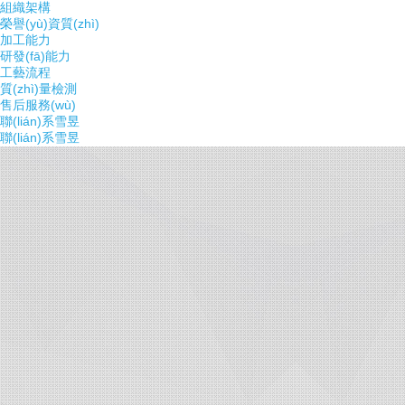
組織架構
榮譽(yù)資質(zhì)
加工能力
研發(fā)能力
工藝流程
質(zhì)量檢測
售后服務(wù)
聯(lián)系雪昱
聯(lián)系雪昱