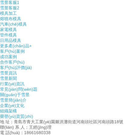
雪昱客服1
雪昱客服2
模具加工
熔噴布模具
汽車(chē)模具
家電模具
管件模具
日用品模具
更多產(chǎn)品+
客戶(hù)案例
成功案例
合作客戶(hù)
客戶(hù)評價(jià)
雪昱資訊
雪昱新聞
行業(yè)資訊
常見(jiàn)問(wèn)題
關(guān)于雪昱
雪昱簡(jiǎn)介
企業(yè)文化
組織架構
榮譽(yù)資質(zhì)
地 址：青島市青大工業(yè)園棘洪灘街道河南頭社區河南頭路18號
聯(lián) 系 人：王經(jīng)理
電 話(huà)：18661680338