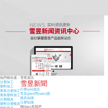
他們都在搜：
雪昱資訊
雪昱新聞
注塑加工
塑料加工
行業(yè)資訊
青島注塑加工
常見(jiàn)問(wèn)題
青島塑料加工
模具知識
注塑模具
注塑知識
塑料注塑模具
聯(lián)系我們