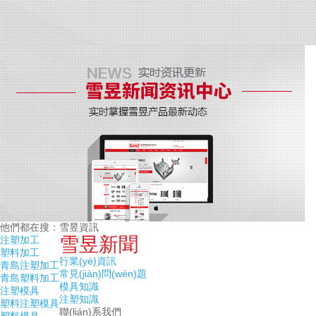
他們都在搜：
雪昱資訊
雪昱新聞
注塑加工
塑料加工
行業(yè)資訊
青島注塑加工
常見(jiàn)問(wèn)題
青島塑料加工
模具知識
注塑模具
注塑知識
塑料注塑模具
聯(lián)系我們