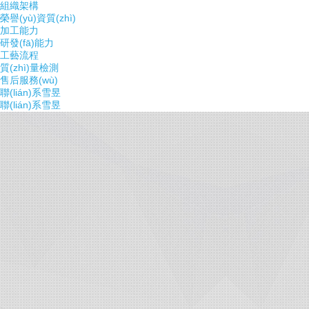
組織架構
榮譽(yù)資質(zhì)
加工能力
研發(fā)能力
工藝流程
質(zhì)量檢測
售后服務(wù)
聯(lián)系雪昱
聯(lián)系雪昱