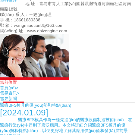
塑料模具
地 址：青島市青大工業(yè)園棘洪灘街道河南頭社區河南
頭路18號
聯(lián) 系 人：王經(jīng)理
手 機：18661680338
郵 箱：wangmiaotian8@163.com
網(wǎng) 址：www.ebizengine.com
當前位置：
首頁(yè)>
雪昱資訊>
雪昱新聞
醫療BFS模具的優(yōu)勢和特點(diǎn)
[2024.01.09]
醫療BFS模具作為一種先進(jìn)的醫療設備制造技術(shù)，在
醫療行業(yè)中得到了廣泛應用。本文將詳細介紹醫療BFS模具的優
(yōu)勢和特點(diǎn)，以便更好地了解其應用價(jià)值和發(fā)展前景.....