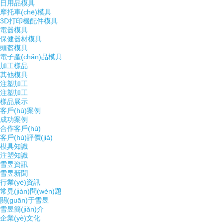
日用品模具
摩托車(chē)模具
3D打印機配件模具
電器模具
保健器材模具
頭盔模具
電子產(chǎn)品模具
加工樣品
其他模具
注塑加工
注塑加工
樣品展示
客戶(hù)案例
成功案例
合作客戶(hù)
客戶(hù)評價(jià)
模具知識
注塑知識
雪昱資訊
雪昱新聞
行業(yè)資訊
常見(jiàn)問(wèn)題
關(guān)于雪昱
雪昱簡(jiǎn)介
企業(yè)文化