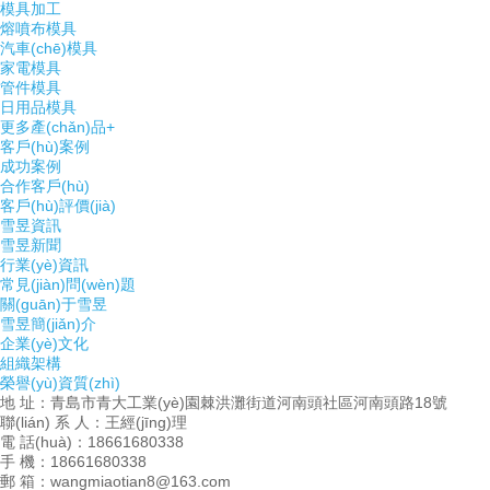
模具加工
熔噴布模具
汽車(chē)模具
家電模具
管件模具
日用品模具
更多產(chǎn)品+
客戶(hù)案例
成功案例
合作客戶(hù)
客戶(hù)評價(jià)
雪昱資訊
雪昱新聞
行業(yè)資訊
常見(jiàn)問(wèn)題
關(guān)于雪昱
雪昱簡(jiǎn)介
企業(yè)文化
組織架構
榮譽(yù)資質(zhì)
地 址：青島市青大工業(yè)園棘洪灘街道河南頭社區河南頭路18號
聯(lián) 系 人：王經(jīng)理
電 話(huà)：18661680338
手 機：18661680338
郵 箱：wangmiaotian8@163.com