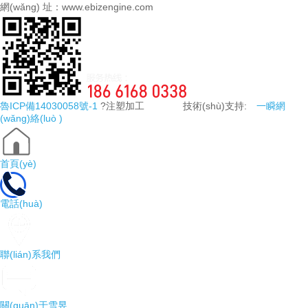
網(wǎng) 址：www.ebizengine.com
魯ICP備14030058號-1
?注塑加工 技術(shù)支持:
一瞬網
(wǎng)絡(luò )
首頁(yè)
電話(huà)
聯(lián)系我們
關(guān)于雪昱