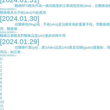
醫療BFS模具作為一種高精度的注塑成型技術(shù)，在醫療器械制造中具有廣泛的應用
READ MORE>>
醫療模具在手術(shù)中的應用
[2024.01.30]
在醫療領(lǐng)域，手術(shù)是治療疾病的重要手段。而醫療模具作為手
用。醫療模.....
READ MORE>>
醫療注塑模具對醫療品質(zhì)量的保障作用
[2024.01.29]
在醫療行業(yè)，產(chǎn)品質(zhì)量是至關(guān)重要的
用品，如注射.....
READ MORE>>
|<
<
1
2
3
4
5
6
7
8
9
10
11
12