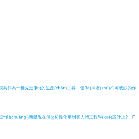
模具作為一種先進(jìn)的生產(chǎn)工具，發(fā)揮著(zhù)不可或缺的作
計創(chuàng )新體現在個(gè)性化定制和人體工程學(xué)設計上?，F