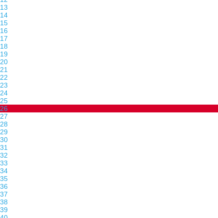
13
14
15
16
17
18
19
20
21
22
23
24
25
26
27
28
29
30
31
32
33
34
35
36
37
38
39
40