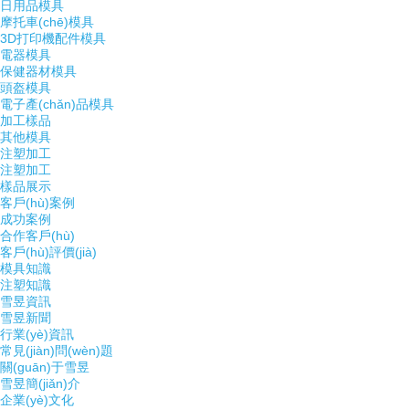
日用品模具
摩托車(chē)模具
3D打印機配件模具
電器模具
保健器材模具
頭盔模具
電子產(chǎn)品模具
加工樣品
其他模具
注塑加工
注塑加工
樣品展示
客戶(hù)案例
成功案例
合作客戶(hù)
客戶(hù)評價(jià)
模具知識
注塑知識
雪昱資訊
雪昱新聞
行業(yè)資訊
常見(jiàn)問(wèn)題
關(guān)于雪昱
雪昱簡(jiǎn)介
企業(yè)文化