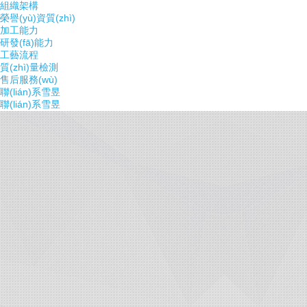
組織架構
榮譽(yù)資質(zhì)
加工能力
研發(fā)能力
工藝流程
質(zhì)量檢測
售后服務(wù)
聯(lián)系雪昱
聯(lián)系雪昱