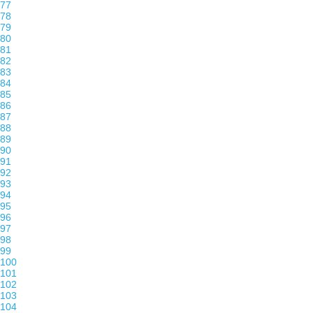
77
78
79
80
81
82
83
84
85
86
87
88
89
90
91
92
93
94
95
96
97
98
99
100
101
102
103
104