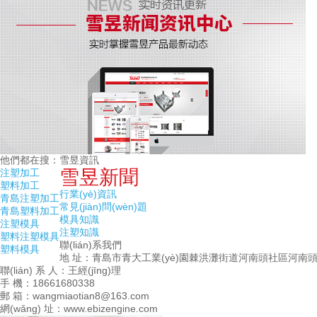
他們都在搜：
雪昱資訊
雪昱新聞
注塑加工
塑料加工
行業(yè)資訊
青島注塑加工
常見(jiàn)問(wèn)題
青島塑料加工
模具知識
注塑模具
注塑知識
塑料注塑模具
聯(lián)系我們
塑料模具
地 址：青島市青大工業(yè)園棘洪灘街道河南頭社區河南頭
聯(lián) 系 人：王經(jīng)理
手 機：18661680338
郵 箱：wangmiaotian8@163.com
網(wǎng) 址：www.ebizengine.com