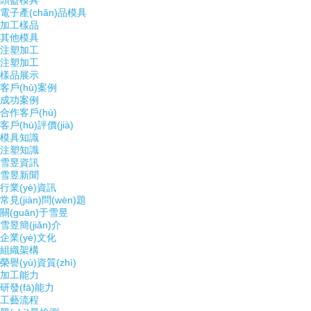
頭盔模具
電子產(chǎn)品模具
加工樣品
其他模具
注塑加工
注塑加工
樣品展示
客戶(hù)案例
成功案例
合作客戶(hù)
客戶(hù)評價(jià)
模具知識
注塑知識
雪昱資訊
雪昱新聞
行業(yè)資訊
常見(jiàn)問(wèn)題
關(guān)于雪昱
雪昱簡(jiǎn)介
企業(yè)文化
組織架構
榮譽(yù)資質(zhì)
加工能力
研發(fā)能力
工藝流程