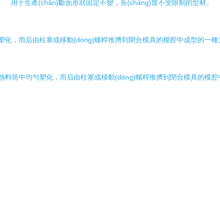
產(chǎn)斷面形狀固定不變，長(cháng)度不受限制的型材。 成
由柱塞或移動(dòng)螺桿推擠到閉合模具的模腔中成型的一種方法
化，而后由柱塞或移動(dòng)螺桿推擠到閉合模具的模腔中成型的一