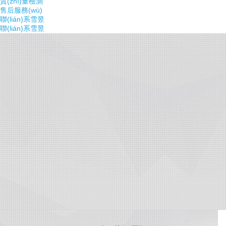
質(zhì)量檢測
售后服務(wù)
聯(lián)系雪昱
聯(lián)系雪昱