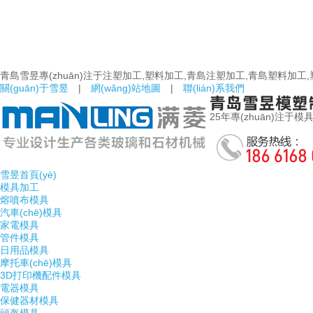
青島雪昱專(zhuān)注于注塑加工,塑料加工,青島注塑加工,青島塑料加工
關(guān)于雪昱
|
網(wǎng)站地圖
|
聯(lián)系我們
25年專(zhuān)注于模具研發(
雪昱首頁(yè)
模具加工
熔噴布模具
汽車(chē)模具
家電模具
管件模具
日用品模具
摩托車(chē)模具
3D打印機配件模具
電器模具
保健器材模具