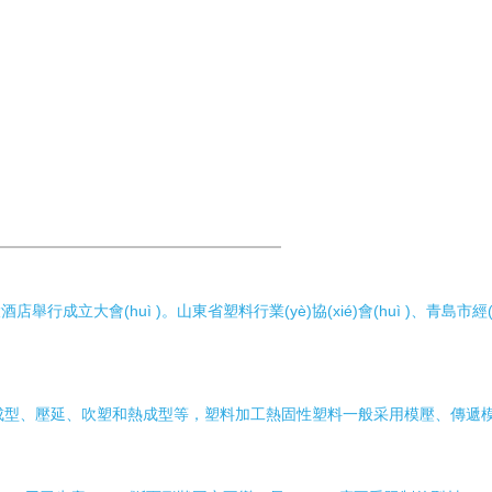
成立大會(huì )。山東省塑料行業(yè)協(xié)會(huì )、青島市經(
延、吹塑和熱成型等，塑料加工熱固性塑料一般采用模壓、傳遞模塑