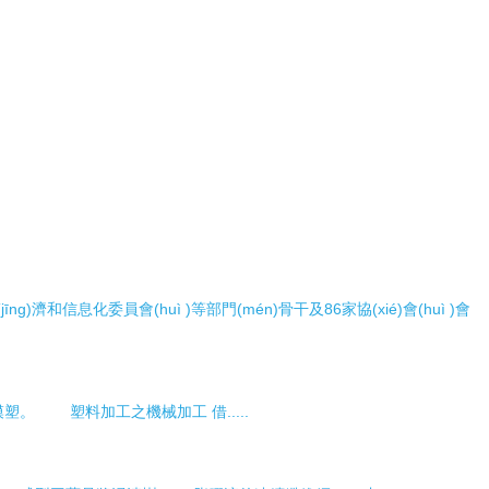
jīng)濟和信息化委員會(huì )等部門(mén)骨干及86家協(xié)會(huì )會
。 塑料加工之機械加工 借.....