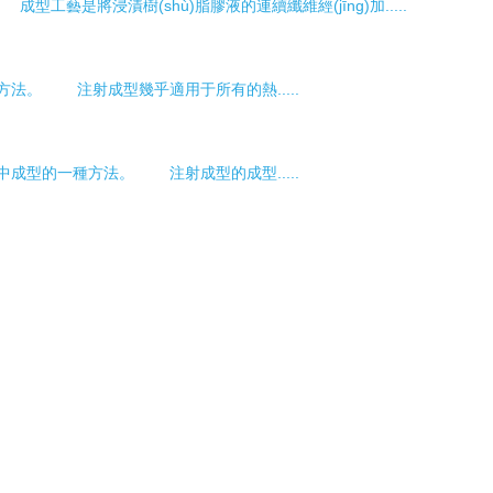
型工藝是將浸漬樹(shù)脂膠液的連續纖維經(jīng)加.....
。 注射成型幾乎適用于所有的熱.....
種方法。 注射成型的成型.....